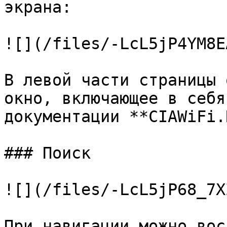
экрана:

![](/files/-LcL5jP4YM8E
В левой части страницы 
окно, включающее в себя
документации **CIAWiFi.
### Поиск

![](/files/-LcL5jP68_7X
При навигации можно вос