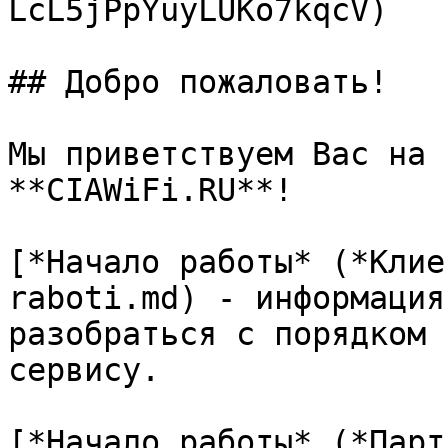
LcL5jPpYuyLUKo7kqcV)

## Добро пожаловать!

Мы приветствуем Вас на 
**CIAWiFi.RU**!

[*Начало работы* (*Клие
raboti.md) - информация
разобраться с порядком 
сервису.

[*Начало работы* (*Парт