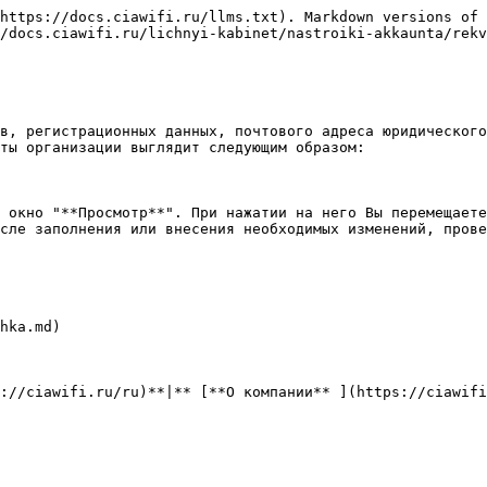
https://docs.ciawifi.ru/llms.txt). Markdown versions of 
/docs.ciawifi.ru/lichnyi-kabinet/nastroiki-akkaunta/rekv
в, регистрационных данных, почтового адреса юридического
ты организации выглядит следующим образом:

 окно "**Просмотр**". При нажатии на него Вы перемещаете
сле заполнения или внесения необходимых изменений, прове
hka.md)

://ciawifi.ru/ru)**|** [**О компании** ](https://ciawif