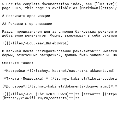
> For the complete documentation index, see [llms.txt](
page URLs; this page is available as [Markdown](https:/
# Реквизиты организации

## Реквизиты организации

Раздел предназначен для заполнения банковских реквизито
добавление реквизитов. Форма, включающая в себя реквизи
![](/files/-LcL5kaav1BWFebJMrpL)

В верхней ленте "**Редактирование реквизитов**" имеется
формы, отмеченные звездочкой, должны быть заполнены. По
Смотрите также:

[*Настройки;*](/lichnyi-kabinet/nastroiki-akkaunta.md)

[*Тикеты (Поддержка);*](/lichnyi-kabinet/tiketi-podderz
[*Договора*](/lichnyi-kabinet/dokumenti/dogovora.md)*.*

![](/files/-LcL5jLbzTscRZFLHWZB)**|** [**Сайт** ](https