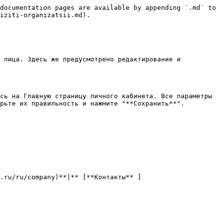
documentation pages are available by appending `.md` to 
iziti-organizatsii.md).

 лица. Здесь же предусмотрено редактирование и 
сь на Главную страницу личного кабинета. Все параметры 
рьте их правильность и нажмите "**Сохранить**".

i.ru/ru/company)**|** [**Контакты** ]