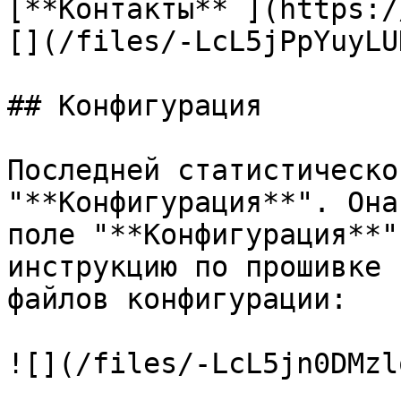
[**Контакты** ](https:/
[](/files/-LcL5jPpYuyLU
## Конфигурация

Последней статистическо
"**Конфигурация**". Она
поле "**Конфигурация**"
инструкцию по прошивке 
файлов конфигурации:

![](/files/-LcL5jn0DMzl