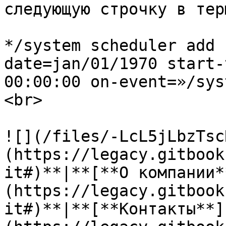
следующую строчку в тер
*/system scheduler add 
date=jan/01/1970 start-
00:00:00 on-event=»/syst
<br>

![](/files/-LcL5jLbzTsc
(https://legacy.gitbook
it#)**|**[**О компании*
(https://legacy.gitbook
it#)**|**[**Контакты**]