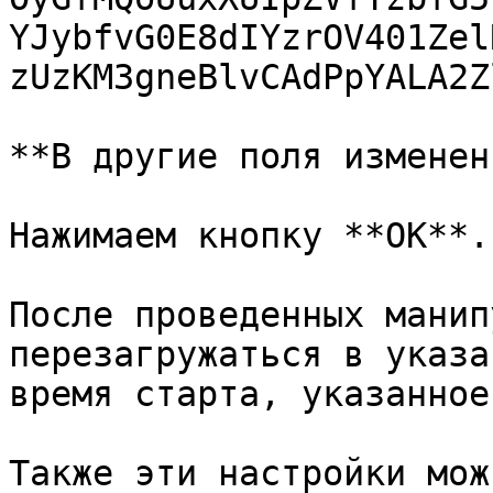
YJybfvG0E8dIYzrOV401Zel
zUzKM3gneBlvCAdPpYALA2Zl
**В другие поля изменен
Нажимаем кнопку **ОК**.

После проведенных манип
перезагружаться в указа
время старта, указанное
Также эти настройки мож