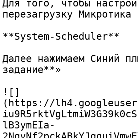
Для того, чтобы настрои
перезагрузку Микротика 
**System-Scheduler**

Далее нажимаем Синий пл
задание**»

![]
(https://lh4.googleuser
iu9R5rktVgLtmiW3G39k0cS
lB3ymEIa-
2NqvNf2pckABkYJqquiVmwE