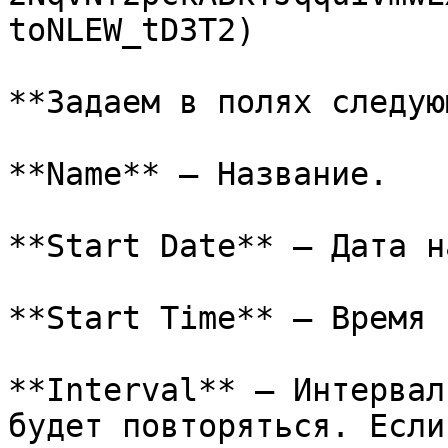
toNLEW_tD3T2)

**Задаем в полях следую
**Name** — Название.

**Start Date** — Дата н
**Start Time** — Время 
**Interval** — Интервал
будет повторяться. Если