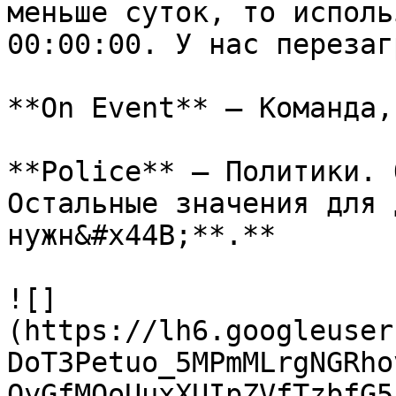
меньше суток, то исполь
00:00:00. У нас перезаг
**On Event** — Команда,
**Police** — Политики. 
Остальные значения для 
нужн&#x44B;**.**

![]
(https://lh6.googleuser
DoT3Petuo_5MPmMLrgNGRho
OyGfMQoUuxXUIpZVfTzbfG5