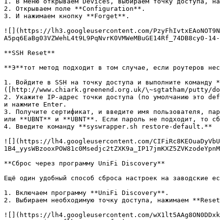
1. В меню открываем Devices, выбираем точку доступа, на
2. Открываем поле **Configuration**.

3. И нажимаем кнопку **Forget**.

![](https://lh3.googleusercontent.com/PzyFhIvtxEAoNOT9N
A5pq6EaBg03VZWehL4t9L9PqNvrK0VMWeMBuGE14Rf_74DB8cy0-14-
**SSH Reset**

**Э**тот метод подходит в том случае, если роутеров нес
1. Войдите в SSH на точку доступа и выполните команду *
([http://www.chiark.greenend.org.uk/\~sgtatham/putty/do
2. Укажите IP-адрес точки доступа (по умолчанию это def
и нажмите Enter.

3. Получите сертификат, и введите имя пользователя, пар
или **UBNT** и **UBNT**. Если пароль не подходит, то сб
4. Введите команду **syswrapper.sh restore-default.**

![](https://lh4.googleusercontent.com/CIFiRc8KEOuaDyVbU
1B4_yysWBzooxPOW81c0Msedjc2tZXK9a_IP17jmKXZ5ZVKzodeYpnM
**Сброс через программу UniFi Discovery**

Ещё один удобный способ сброса настроек на заводские ес
1. Включаем программу **UniFi Discovery**.

2. Выбираем необходимую точку доступа, нажимаем **Reset
![](https://lh4.googleusercontent.com/wX1lt5AAg8ON0DDxk