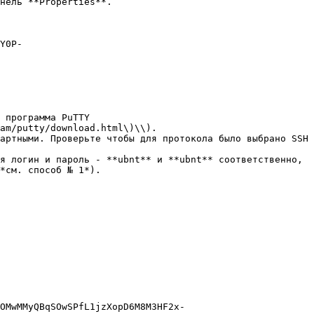
нель **Properties**.

Y0P-
 программа PuTTY 
am/putty/download.html\)\\).

артными. Проверьте чтобы для протокола было выбрано SSH 
я логин и пароль - **ubnt** и **ubnt** соответственно, 
*см. способ № 1*).

OMwMMyQBqSOwSPfL1jzXopD6M8M3HF2x-