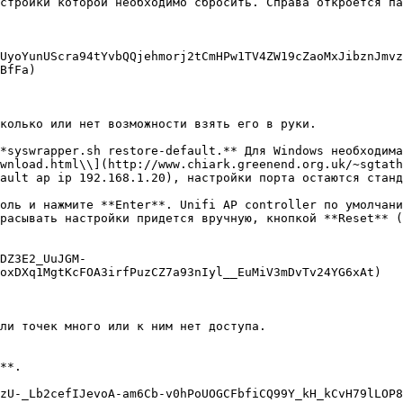
стройки которой необходимо сбросить. Справа откроется па
UyoYunUScra94tYvbQQjehmorj2tCmHPw1TV4ZW19cZaoMxJibznJmvz
BfFa)

колько или нет возможности взять его в руки.

*syswrapper.sh restore-default.** Для Windows необходима
wnload.html\\](http://www.chiark.greenend.org.uk/~sgtath
ault ap ip 192.168.1.20), настройки порта остаются станд
оль и нажмите **Enter**. Unifi AP controller по умолчани
расывать настройки придется вручную, кнопкой **Reset** (
DZ3E2_UuJGM-
oxDXq1MgtKcFOA3irfPuzCZ7a93nIyl__EuMiV3mDvTv24YG6xAt)

ли точек много или к ним нет доступа.

**.

zU-_Lb2cefIJevoA-am6Cb-v0hPoUOGCFbfiCQ99Y_kH_kCvH79lLOP8