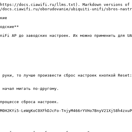
https://docs.ciawifi.ru/llms.txt). Markdown versions of 
/docs.ciawifi.ru/oborudovanie/ubiquiti-unifi/sbros-nastr
кие

одские**

niFi AP до заводских настроек. Их можно применить для UA
 руки, то лучше произвести сброс настроек кнопкой Reset:

 начал мигать по-другому.

процессе сброса настроек.

M0H2KYi5-LeWgKoC0XFhDJcFo-TnjyM466rYVHo7BnyV21Xj58h4zxu