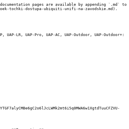
documentation pages are available by appending `.md` to 
oek-tochki-dostupa-ubiquiti-unifi-na-zavodskie.md).

P, UAP-LR, UAP-Pro, UAP-AC, UAP-Outdoor, UAP-Outdoor+:

PYTGF7alyCMBe6gC2o6lJcLWMk2mt6i5q0MWA6w1XgtdTuuCFZVU-