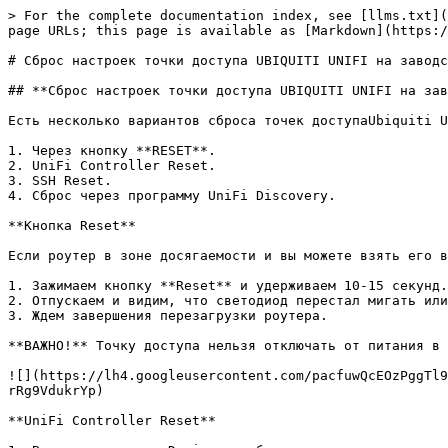
> For the complete documentation index, see [llms.txt](
page URLs; this page is available as [Markdown](https:/
# Сброс настроек точки доступа UBIQUITI UNIFI на заводс
## **Сброс настроек точки доступа UBIQUITI UNIFI на зав
Есть несколько вариантов сброса точек доступаUbiquiti U
1. Через кнопку **RESET**.

2. UniFi Controller Reset.

3. SSH Reset.

4. Сброс через программу UniFi Discovery.

**Кнопка Reset**

Если роутер в зоне досягаемости и вы можете взять его в
1. Зажимаем кнопку **Reset** и удерживаем 10-15 секунд.

2. Отпускаем и видим, что светодиод перестал мигать или
3. Ждем завершения перезагрузки роутера.

**ВАЖНО!** Точку доступа нельзя отключать от питания в 
![](https://lh4.googleusercontent.com/pacfuwQcEOzPggTl9
rRg9VdukrYp)

**UniFi Controller Reset**
